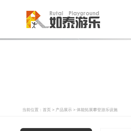
当前位置：
首页
>
产品展示
>
体能拓展攀登游乐设施