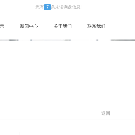
您有
7
条未读询盘信息!
示
新闻中心
关于我们
联系我们
返回