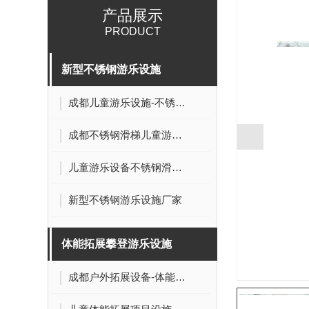
产品展示
PRODUCT
新型不锈钢游乐设施
成都儿童游乐设施-不锈钢滑梯
成都不锈钢滑梯儿童游乐设备
儿童游乐设备不锈钢滑梯价格
新型不锈钢游乐设施厂家
体能拓展攀登游乐设施
成都户外拓展设备-体能拓展攀登游乐设施