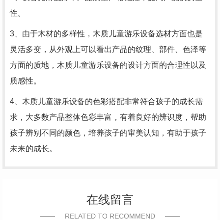
性。
3、由于木材的多样性，木质儿童游乐设备选材方面也是
灵活多变，从外观上可以看出产品的纹理、部件、色泽等
方面的质地，木质儿童游乐设备的设计方面的合理性以及
质感性。
4、木质儿童游乐设备的色彩搭配非常符合孩子的成长需
求，大多数产品整体色彩丰富，有着良好的辨识度，帮助
孩子辨别不同的颜色，培养孩子的审美认知，有助于孩子
未来的成长。
在线留言
RELATED TO RECOMMEND