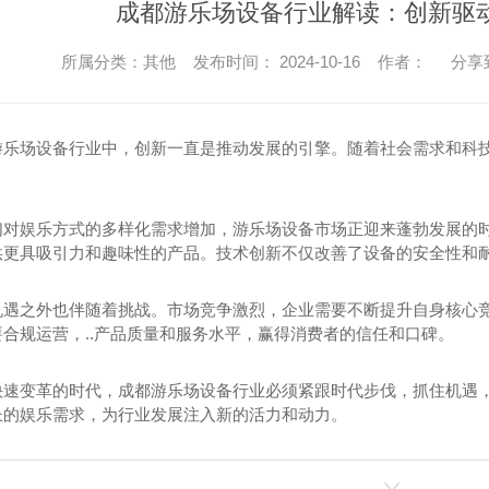
成都游乐场设备行业解读：创新驱
所属分类：其他 发布时间： 2024-10-16 作者：
分享
游乐场设备行业中，创新一直是推动发展的引擎。随着社会需求和科
们对娱乐方式的多样化需求增加，游乐场设备市场正迎来蓬勃发展的
供更具吸引力和趣味性的产品。技术创新不仅改善了设备的安全性和
机遇之外也伴随着挑战。市场竞争激烈，企业需要不断提升自身核心
合规运营，..产品质量和服务水平，赢得消费者的信任和口碑。
快速变革的时代，成都游乐场设备行业必须紧跟时代步伐，抓住机遇
长的娱乐需求，为行业发展注入新的活力和动力。