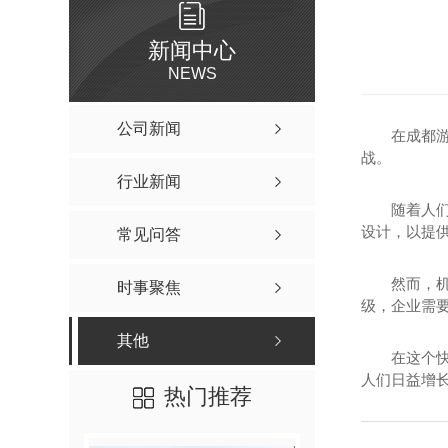
新闻中心
NEWS
公司新闻
在成都
战。
行业新闻
随着人
设计，以提
常见问答
然而，
时事聚焦
级，企业需要
其他
在这个
人们日益增
热门推荐