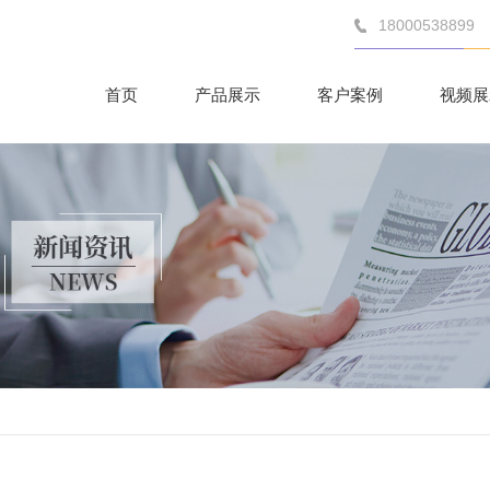
18000538899
首页
产品展示
客户案例
视频展