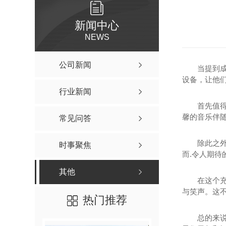
新闻中心
NEWS
公司新闻
当提到
设备，让他
行业新闻
首先值
馨的音乐伴
常见问答
除此之
时事聚焦
而.令人期
其他
在这个
与笑声。这
热门推荐
总的来