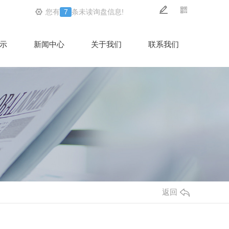
您有
7
条未读询盘信息!
示
新闻中心
关于我们
联系我们
返回