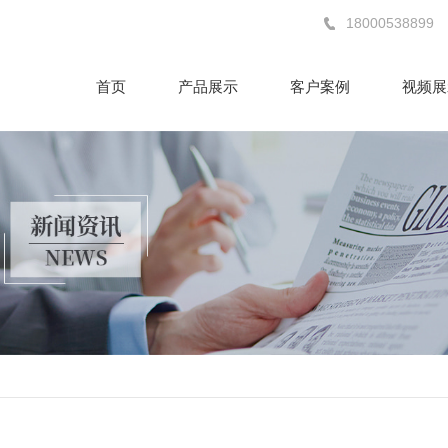
18000538899
首页
产品展示
客户案例
视频展