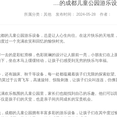
....的成都儿童公园游乐
所属分类：其他 发布时间： 2024-05-28 作者：
成都的儿童公园游乐设备，总是让人心生向往。在这片快乐的天地里
们度过一个充满欢笑和回忆的愉快时光。
得一去的是彩虹滑梯，色彩斑斓的设计让人眼前一亮，小朋友们在上面
随下，坐在木马上缓缓转动，让孩子们感受到无穷的快乐与幸福。
外，还有蹦床、秋千等设备，每一处都蕴藏着孩子们无限的探索欲望
待的莫过于云霄飞车，高速旋转、惊险刺激，让孩子们尖叫连连，仿佛
充满欢乐氛围的儿童公园里，家长们也能找到自己的乐趣。他们可以
不仅是孩子们的天堂，也是亲子间共同成长的宝贵机会。
说，成都的儿童公园拥有丰富多彩的游乐设备，让孩子们在其中度过