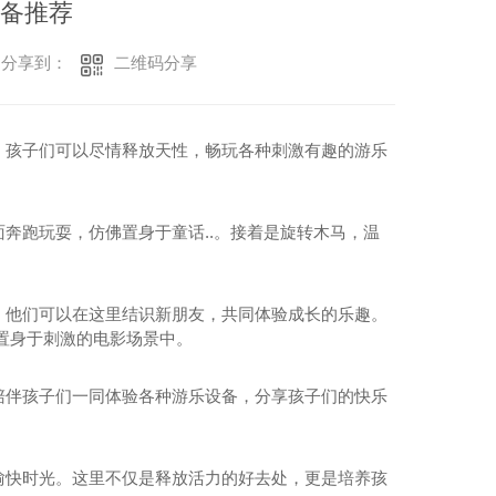
设备推荐
二维码分享
分享到：
，孩子们可以尽情释放天性，畅玩各种刺激有趣的游乐
奔跑玩耍，仿佛置身于童话..。接着是旋转木马，温
。他们可以在这里结识新朋友，共同体验成长的乐趣。
置身于刺激的电影场景中。
陪伴孩子们一同体验各种游乐设备，分享孩子们的快乐
愉快时光。这里不仅是释放活力的好去处，更是培养孩