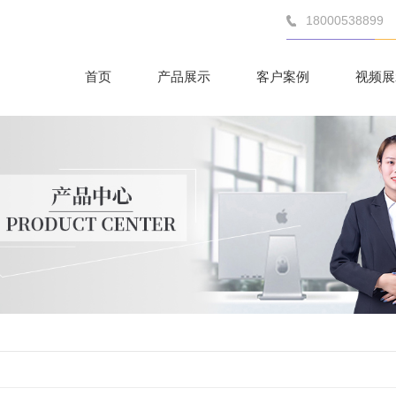
18000538899
首页
产品展示
客户案例
视频展