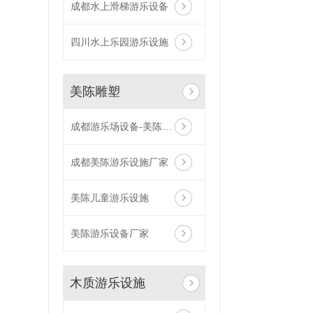
成都水上滑梯游乐设备
四川水上乐园游乐设施
美陈雕塑
成都游乐场设备-美陈游乐设施
成都美陈游乐设施厂家
美陈儿童游乐设施
美陈游乐设备厂家
木质游乐设施