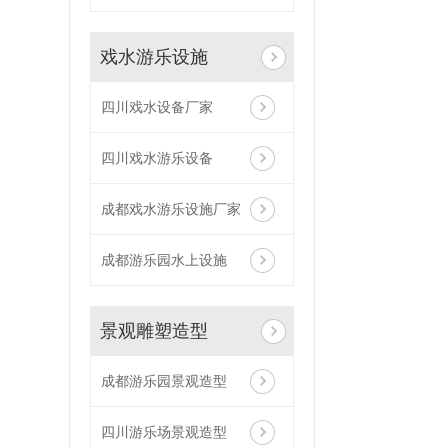
戏水游乐设施
四川戏水设备厂家
四川戏水游乐设备
成都戏水游乐设施厂家
成都游乐园水上设施
景观雕塑造型
成都游乐园景观造型
四川游乐场景观造型