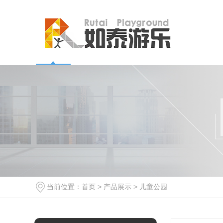
当前位置：
首页
>
产品展示
>
儿童公园