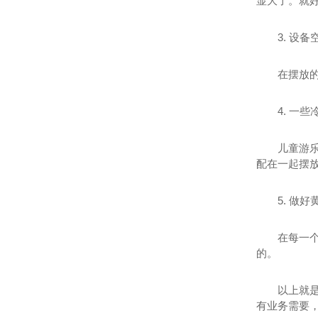
显大了。就
3. 设
在摆放
4. 一
儿童游
配在一起摆
5. 做
在每一
的。
以上就
有业务需要