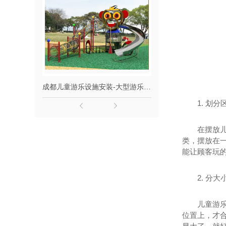
成都儿童游乐设施安装-大型游乐组合设施
成都游乐场设备
1. 划
在摆放
类，摆放在
能让顾客玩
2. 分
儿童游
位置上，才