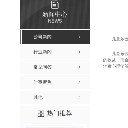
新闻中心
NEWS
公司新闻
儿童乐
行业新闻
儿童乐
的收益，而
消费心理学
常见问答
时事聚焦
其他
热门推荐