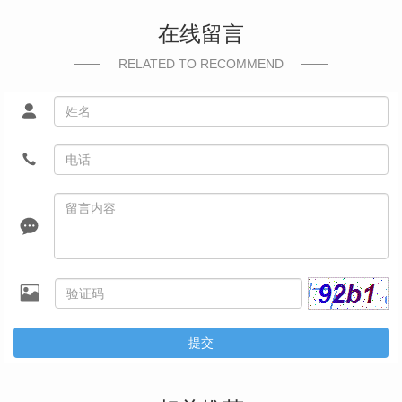
在线留言
RELATED TO RECOMMEND
提交