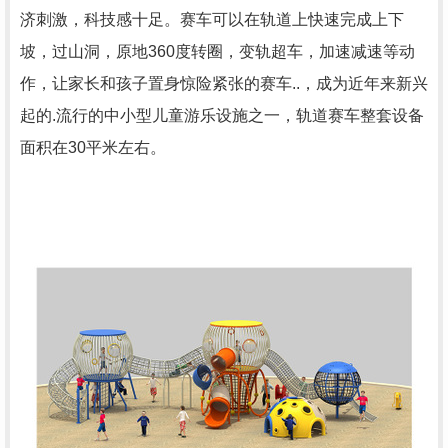
济刺激，科技感十足。赛车可以在轨道上快速完成上下
坡，过山洞，原地360度转圈，变轨超车，加速减速等动
作，让家长和孩子置身惊险紧张的赛车..，成为近年来新兴
起的.流行的中小型儿童游乐设施之一，轨道赛车整套设备
面积在30平米左右。