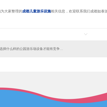
编为大家整理的
成都儿童游乐设施
相关信息，欢迎联系我们成都如泰
选择什么样的公园游乐场设备才能有竞争力？