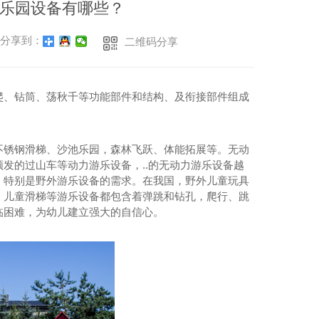
乐园设备有哪些？
分享到：
二维码分享
爬、钻筒、荡秋千等功能部件和结构、及衔接部件组成
不锈钢滑梯、沙池乐园，森林飞跃、体能拓展等。无动
发的过山车等动力游乐设备，..的无动力游乐设备越
，特别是野外游乐设备的需求。在我国，野外儿童玩具
、儿童滑梯等游乐设备都包含着弹跳和钻孔，爬行、跳
临困难，为幼儿建立强大的自信心。