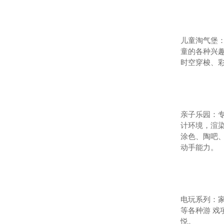
儿童淘气堡
童的各种兴
时空穿梭、
亲子乐园：专
计环境，渲
涂色、陶吧
动手能力。
电玩系列：
等各种游 戏
悦。