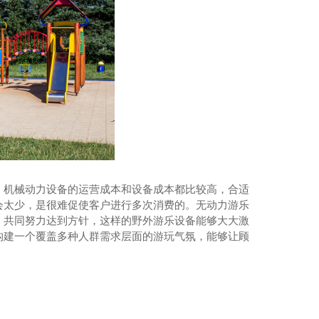
成都户外拓展设备-体能拓展攀登游乐设施
！机械动力设备的运营成本和设备成本都比较高，合适
会太少，是很难促使客户进行多次消费的。无动力游乐
，共同努力达到方针，这样的野外游乐设备能够大大激
构建一个覆盖多种人群需求层面的游玩气氛，能够让顾