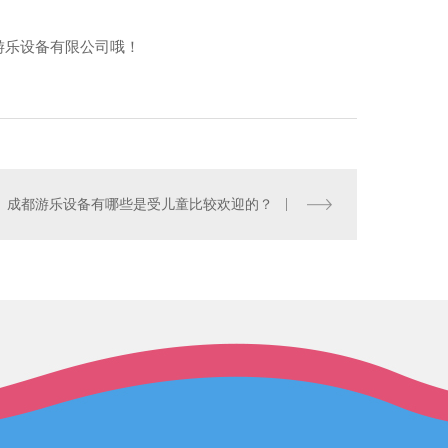
游乐设备有限公司哦！
成都游乐设备有哪些是受儿童比较欢迎的？