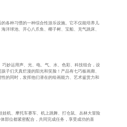
后的各种习惯的一种综合性游乐设施。它不仅能培养儿
、海洋球池、开心八爪鱼、椰子树、宝船、充气跳床、
乐场。巧妙运用声、光、电、气、水、色彩、科技组合，设
现孩子们天真烂漫的阳光和笑脸！产品有七巧板画廊、
耐性的同时，发挥他们潜在的绘画能力、艺术鉴赏力和
娃娃机、摩托车赛车、机上跳舞、打仓鼠、丛林大冒险
身体部位都紧密配合，共同完成任务，享受成功的喜