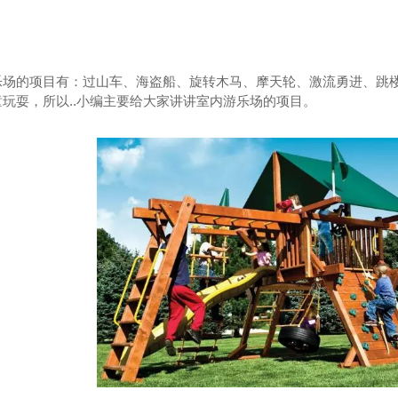
乐场的项目有：过山车、海盗船、旋转木马、摩天轮、激流勇进、跳
玩耍，所以..小编主要给大家讲讲室内游乐场的项目。