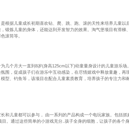
：是根据儿童成长初期喜欢钻、爬、跳、跑、滚的天性来培养儿童以
趣，锻炼儿童的身体，还能达到开发智力的效果。淘气堡项目有滑梯
彩色滚筒等。
为几个月大一直到8岁(身高125cm以下)幼童量身设计的儿童游
染氛围，促成孩子们在游乐中互动感染，在尽情嬉戏中释放童趣，再
、模型、钓鱼等，该项目在配合儿童素质教育，培养孩子的专注力和
家长和儿童都可以参与， 由一系列的产品构成一个电玩家族。包括抓
项目。通过这些简单的小游戏充分..孩子全身的细胞，让孩子的各个