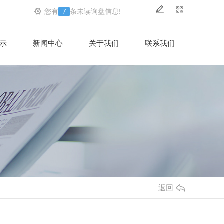
您有
7
条未读询盘信息!
示
新闻中心
关于我们
联系我们
返回